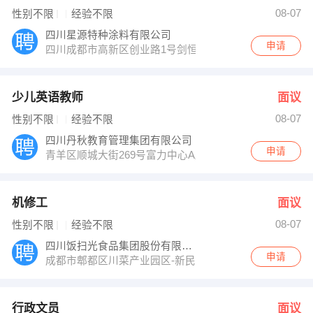
办公室 发布 [机械设备工程师 ] 招聘信息
08-07
性别不限
经验不限
【泰康人寿有限股份保险公司彭山分公司 】 强势入驻
四川星源特种涂料有限公司
申请
四川成都市高新区创业路1号剑恒发展中心707
少儿英语教师
面议
08-07
性别不限
经验不限
四川丹秋教育管理集团有限公司
申请
青羊区顺城大街269号富力中心A座四楼
机修工
面议
08-07
性别不限
经验不限
四川饭扫光食品集团股份有限公司
申请
成都市郫都区川菜产业园区-新民工业区
行政文员
面议