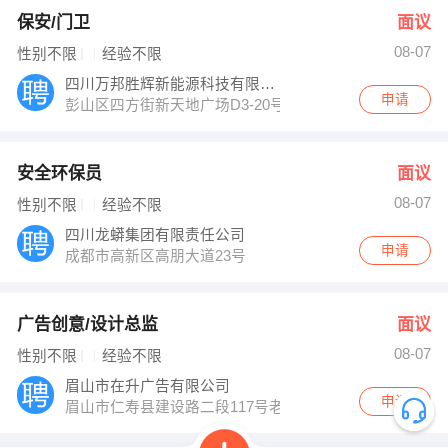
保安/门卫
面议
08-07
性别不限
经验不限
四川万邦胜辉新能源科技有限公司
申请
彭山区四方街新天地广场D3-20号（二郎神酒业对面）
安全环保员
面议
08-07
性别不限
经验不限
四川龙蟒集团有限责任公司
申请
成都市高新区高朋大道23号
广告创意/设计总监
面议
08-07
性别不限
经验不限
眉山市在升广告有限公司
申请
眉山市仁寿县建设路二段117号老交警队旁边或糊涂烧烤