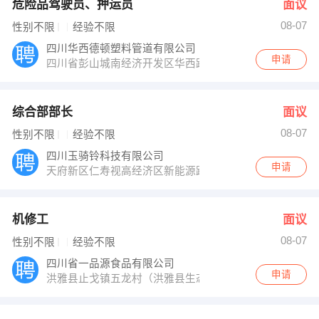
危险品驾驶员、押运员
面议
08-07
性别不限
经验不限
四川华西德顿塑料管道有限公司
申请
四川省彭山城南经济开发区华西路80号
综合部部长
面议
08-07
性别不限
经验不限
四川玉骑铃科技有限公司
申请
天府新区仁寿视高经济区新能源路
机修工
面议
08-07
性别不限
经验不限
四川省一品源食品有限公司
申请
洪雅县止戈镇五龙村（洪雅县生态养生食品产业区）