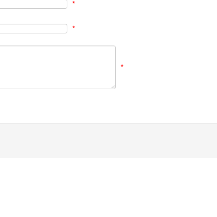
*
*
*