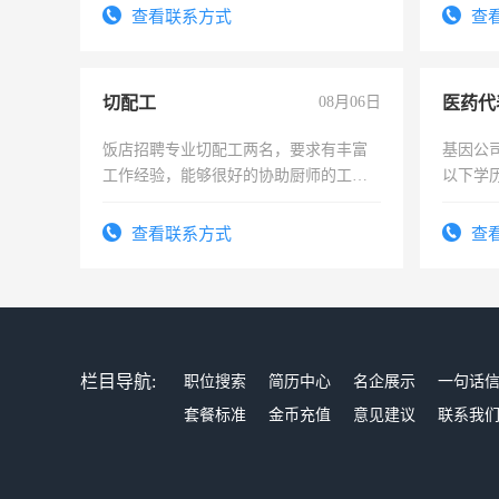
试用期1
查看联系方式
查
切配工
08月06日
医药代
饭店招聘专业切配工两名，要求有丰富
基因公
工作经验，能够很好的协助厨师的工
以下学历
作。包吃住，每月有公休，工资3500-
可，需
4500。
表或者
查看联系方式
查
交五险
栏目导航:
职位搜索
简历中心
名企展示
一句话
套餐标准
金币充值
意见建议
联系我