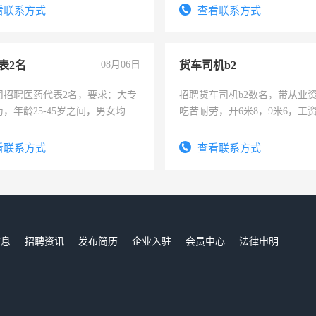
-3个月，转正后交纳五险，
看联系方式
查看联系方式
表2名
08月06日
货车司机b2
司招聘医药代表2名，要求：大专
招聘货车司机b2数名，带从业
，年龄25-45岁之间，男女均
吃苦耐劳，开6米8，9米6，工
要具有营销经验，从事过医药代
有医学资质的优先，底薪+绩效，
看联系方式
查看联系方式
。
信息
招聘资讯
发布简历
企业入驻
会员中心
法律申明
们