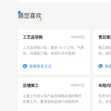
猜您喜欢
工艺品导购
08月08日
售后客
工艺品导购10名，要求;18-35之间，气质
售后客服
佳，沟通能力强，有团队合作精神，有
休，国
上进心，有工作经验者优先！
查看联系方式
查
店铺美工
08月07日
车险内
主要工作是公司产品在网络店铺的图片
负责车
处理工作，要求熟练运用PS修图软件,工
历，女性
作时间每天8小时，待遇优厚。
操作，