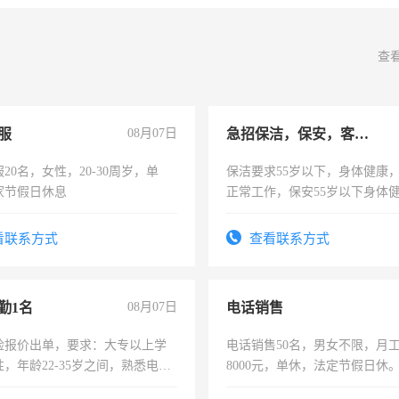
查
服
08月07日
急招保洁，保安，客服，工程
20名，女性，20-30周岁，单
保洁要求55岁以下，身体健康
家节假日休息
正常工作，保安55岁以下身体
责任心形象端庄，遵纪守法，
录，客服要求45岁以下高中以
看联系方式
查看联系方式
懂电脑工作认真，性格开朗有
能力，工程，懂水电维修。
勤1名
08月07日
电话销售
险报价出单，要求：大专以上学
电话销售50名，男女不限，月工资
，年龄22-35岁之间，熟悉电脑
8000元，单休，法定节假日休
工作态度认真，具有团队精神，