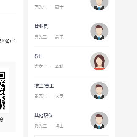
范先生
·
硕士
营业员
男先生
·
高中
10金币)
教师
俞女士
·
本科
技工/普工
张先生
·
大专
其他职位
息
龚先生
·
博士